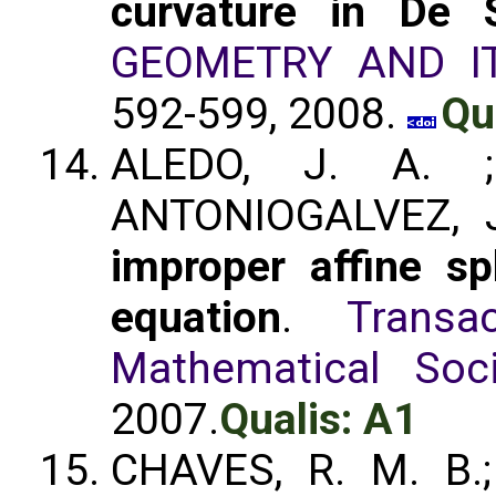
curvature in De S
GEOMETRY AND IT
592-599, 2008.
Qu
ALEDO, J. A. 
ANTONIOGALVEZ, 
improper affine s
equation
.
Trans
Mathematical Soci
2007.
Qualis: A1
CHAVES, R. M. B.