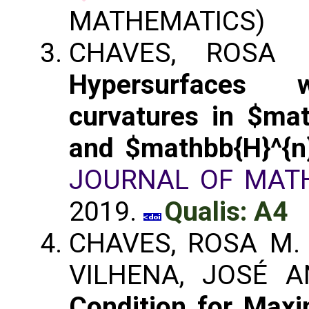
MATHEMATICS)
CHAVES, ROSA M
Hypersurfaces 
curvatures in $ma
and $mathbb{H}^{n
JOURNAL OF MAT
2019.
Qualis: A4
CHAVES, ROSA M. 
VILHENA, JOSÉ 
Condition for Maxi