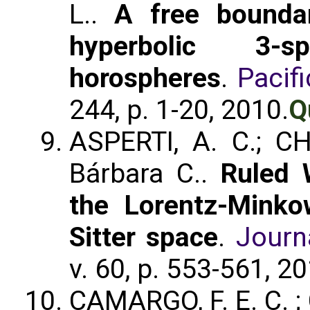
L..
A free boundar
hyperbolic 3-s
horospheres
.
Pacif
244, p. 1-20, 2010.
Q
ASPERTI, A. C.; CH
Bárbara C..
Ruled 
the Lorentz-Mink
Sitter space
.
Journ
v. 60, p. 553-561, 20
CAMARGO, F. E. C. ;