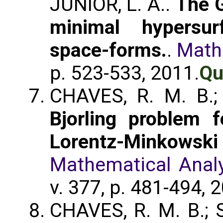
JUNIOR, L. A..
The G
minimal hypersur
space-forms.
.
Math
p. 523-533, 2011.
Qu
CHAVES, R. M. B.;
Bjorling problem f
Lorentz-Minkows
Mathematical Analy
v. 377, p. 481-494, 
CHAVES, R. M. B.; S