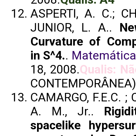
ASPERTI, A. C.; C
JUNIOR, L. A..
Ne
Curvature of Comp
in S^4.
.
Matemática
18, 2008.
Qualis: Nã
CONTEMPORÂNEA)
CAMARGO, F.E.C. ; C
A. M., Jr..
Rigid
spacelike hypersu