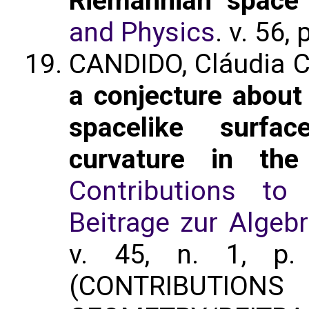
Riemannian space
and Physics
. v. 56,
CANDIDO, Cláudia 
a conjecture abou
spacelike surf
curvature in the
Contributions t
Beitrage zur Algeb
v. 45, n. 1, p.
(CONTRIBUTI