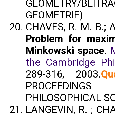
GEOMETRY/BEIT
GEOMETRIE)
CHAVES, R. M. B.; AL
Problem for maxim
Minkowski space
.
the Cambridge Phil
289-316, 2003.
Qu
PROCEEDINGS
PHILOSOPHICAL SO
LANGEVIN, R. ; CHAV