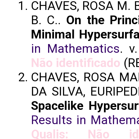
CHAVES, ROSA M. B. 
B. C..
On the Princ
Minimal Hypersurf
in Mathematics
. v
Não identificado
(R
CHAVES, ROSA MA
DA SILVA, EURIPE
Spacelike Hypersur
Results in Mathem
Qualis: Não ide