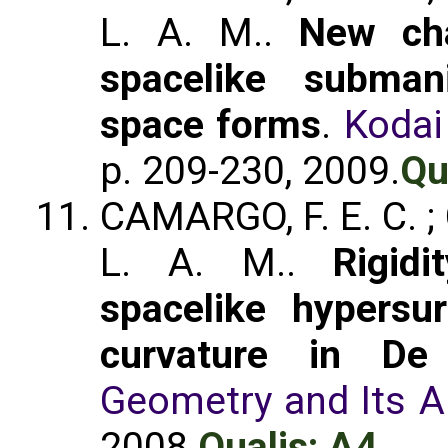
L. A. M..
New cha
spacelike subman
space forms
.
Kodai
p. 209-230, 2009.
Qu
CAMARGO, F. E. C. ;
L. A. M..
Rigid
spacelike hypersu
curvature in De
Geometry and Its A
2008.
Qualis: A4