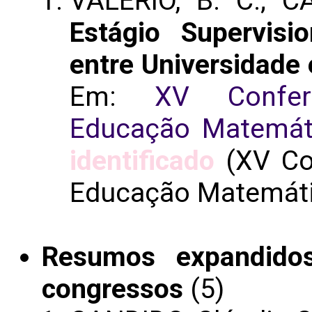
VALERIO, B. C.; C
Estágio Supervisi
entre Universidade
Em:
XV Confer
Educação Matemát
identificado
(XV Con
Educação Matemáti
Resumos expandido
congressos
(5)