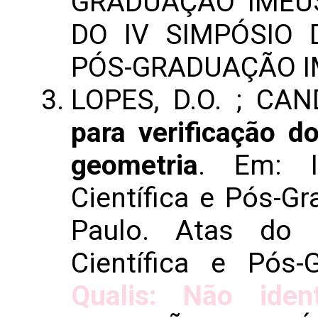
GRADUAÇÃO IMEUS
DO IV SIMPÓSIO D
PÓS-GRADUAÇÃO I
LOPES, D.O. ; CAN
para verificação d
geometria
. Em: I
Científica e Pós-G
Paulo. Atas do I
Científica e Pós
Qualis: Não ident