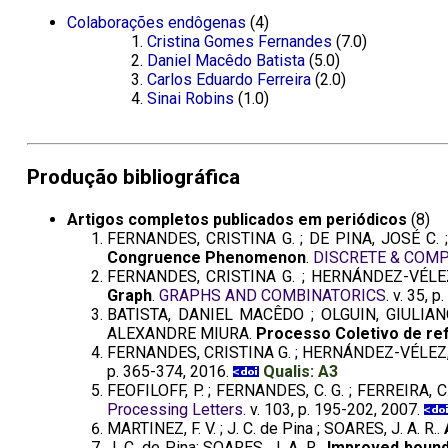
Colaborações endôgenas
(4)
Cristina Gomes Fernandes
(7.0)
Daniel Macêdo Batista
(5.0)
Carlos Eduardo Ferreira
(2.0)
Sinai Robins
(1.0)
Produção bibliográfica
Artigos completos publicados em periódicos
(8)
FERNANDES, CRISTINA G. ; DE PINA, JOSÉ C.
Congruence Phenomenon
.
DISCRETE & COM
FERNANDES, CRISTINA G. ; HERNÁNDEZ-VÉLEZ
Graph
.
GRAPHS AND COMBINATORICS
. v. 35, 
BATISTA, DANIEL MACÊDO ; OLGUIN, GIULIA
ALEXANDRE MIURA.
Processo Coletivo de re
FERNANDES, CRISTINA G. ; HERNÁNDEZ-VÉLEZ, 
p. 365-374, 2016.
Qualis: A3
FEOFILOFF, P. ; FERNANDES, C. G. ; FERREIRA, C. 
Processing Letters
. v. 103, p. 195-202, 2007.
MARTINEZ, F. V. ; J. C. de Pina ; SOARES, J. A. R..
J. C. de Pina; SOARES, J. A. R..
Improved bound 