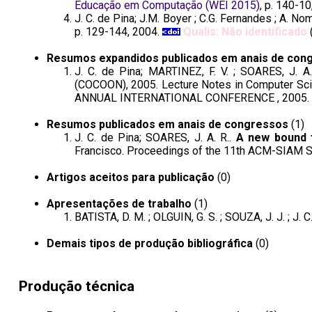
Educação em Computação (WEI 2015)
, p. 140-1
J. C. de Pina; J.M. Boyer ; C.G. Fernandes ; A. No
p. 129-144, 2004.
Qualis: Não identificado
(
Resumos expandidos publicados em anais de con
J. C. de Pina; MARTINEZ, F. V. ; SOARES, J. A
(COCOON), 2005. Lecture Notes in Computer Scie
ANNUAL INTERNATIONAL CONFERENCE , 2005.
Resumos publicados em anais de congressos
(1)
J. C. de Pina; SOARES, J. A. R..
A new bound f
Francisco. Proceedings of the 11th ACM-SIAM S
Artigos aceitos para publicação
(0)
Apresentações de trabalho
(1)
BATISTA, D. M. ; OLGUIN, G. S. ; SOUZA, J. J. ; J. 
Demais tipos de produção bibliográfica
(0)
Produção técnica