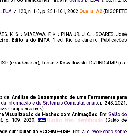
s, EUA
. v. 120, n. 1-3, p. 251-161, 2002.
Qualis: A2
(DISCRETE
ES, K. S. ; MIAZAWA, F. K. ; PINA JR, J. C. ; SOARES, José
iro: Editora do IMPA
. 1 ed. Rio de Janeiro: Publicações
, USP (coordenador); Tomasz Kowaltowski, IC/UNICAMP (co-
o de.
Análise de Desempenho de uma Ferramenta para
a da Informação e de Sistemas Computacionais
, p. 248, 2021.
emas Computacionais)
ra Visualização de Hashes com Animações
. Em:
Salão de
)
, p. 109, 2020.
Qualis: Não identificado
(Salão de
ade curricular do BCC-IME-USP
. Em:
23o. Workshop sobre