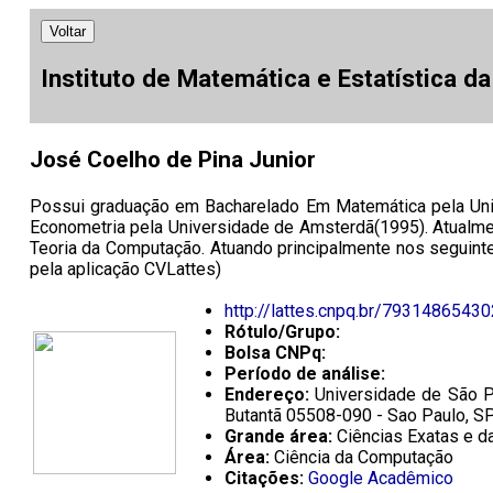
Voltar
Instituto de Matemática e Estatística d
José Coelho de Pina Junior
Possui graduação em Bacharelado Em Matemática pela Uni
Econometria pela Universidade de Amsterdã(1995). Atualme
Teoria da Computação. Atuando principalmente nos seguint
pela aplicação CVLattes)
http://lattes.cnpq.br/7931486543
Rótulo/Grupo:
Bolsa CNPq:
Período de análise:
Endereço:
Universidade de São Pa
Butantã 05508-090 - Sao Paulo, S
Grande área:
Ciências Exatas e da
Área:
Ciência da Computação
Citações:
Google Acadêmico