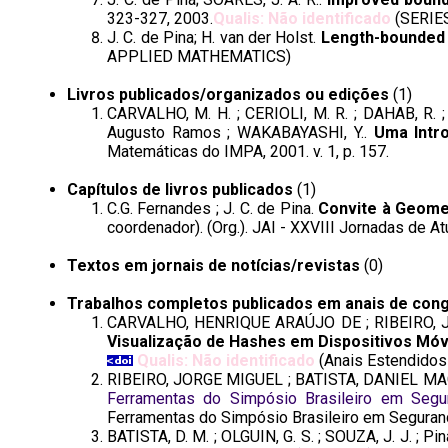
323-327, 2003.
Qualis: Não identificado
(SERIES
J. C. de Pina; H. van der Holst.
Length-bounded d
APPLIED MATHEMATICS)
Livros publicados/organizados ou edições
(1)
CARVALHO, M. H. ; CERIOLI, M. R. ; DAHAB, R. ;
Augusto Ramos ; WAKABAYASHI, Y..
Uma Intr
Matemáticas do IMPA, 2001. v. 1, p. 157.
Capítulos de livros publicados
(1)
C.G. Fernandes ; J. C. de Pina.
Convite à Geome
coordenador). (Org.). JAI - XXVIII Jornadas de At
Textos em jornais de notícias/revistas
(0)
Trabalhos completos publicados em anais de con
CARVALHO, HENRIQUE ARAÚJO DE ; RIBEIRO, J
Visualização de Hashes em Dispositivos Móv
Qualis: Não identificado
(Anais Estendidos
RIBEIRO, JORGE MIGUEL ; BATISTA, DANIEL M
Ferramentas do Simpósio Brasileiro em Seg
Ferramentas do Simpósio Brasileiro em Seguran
BATISTA, D. M. ; OLGUIN, G. S. ; SOUZA, J. J. ; P