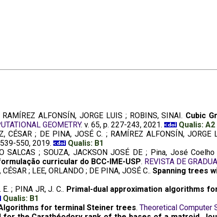
 ; RAMÍREZ ALFONSÍN, JORGE LUIS ; ROBINS, SINAI.
Cubic Gr
PUTATIONAL GEOMETRY
. v. 65, p. 227-243, 2021.
Qualis: A2
, CÉSAR ; DE PINA, JOSÉ C. ; RAMÍREZ ALFONSÍN, JORGE 
p. 539-550, 2019.
Qualis: B1
NO SALCAS ; SOUZA, JACKSON JOSÉ DE ; Pina, José Coel
formulação curricular do BCC-IME-USP
.
REVISTA DE GRADU
CÉSAR ; LEE, ORLANDO ; DE PINA, JOSÉ C..
Spanning trees w
E. ; PINA JR, J. C..
Primal-dual approximation algorithms fo
Qualis: B1
Algorithms for terminal Steiner trees
.
Theoretical Computer 
for the Carathéodory rank of the bases of a matroid. Jou