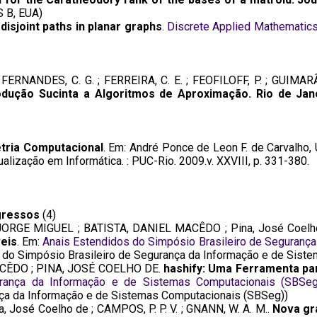
 B, EUA)
isjoint paths in planar graphs
.
Discrete Applied Mathematic
 FERNANDES, C. G. ; FERREIRA, C. E. ; FEOFILOFF, P. ; GUIMARÃ
odução Sucinta a Algoritmos de Aproximação. Rio de Jane
tria Computacional
. Em: André Ponce de Leon F. de Carvalho
ualização em Informática. : PUC-Rio. 2009.v. XXVIII, p. 331-380.
gressos
(4)
ORGE MIGUEL ; BATISTA, DANIEL MACÊDO ; Pina, José Coelh
eis
. Em:
Anais Estendidos do Simpósio Brasileiro de Seguranç
 do Simpósio Brasileiro de Segurança da Informação e de Sist
ACÊDO ; PINA, JOSÉ COELHO DE.
hashify: Uma Ferramenta pa
urança da Informação e de Sistemas Computacionais (SBSeg
ça da Informação e de Sistemas Computacionais (SBSeg))
ina, José Coelho de ; CAMPOS, P. P. V. ; GNANN, W. A. M..
Nova gr