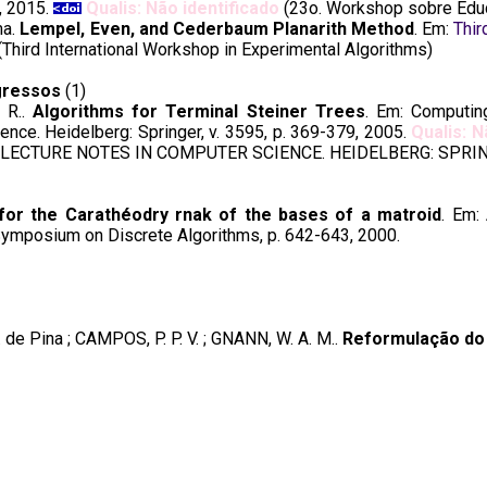
0, 2015.
Qualis: Não identificado
(23o. Workshop sobre Edu
ma.
Lempel, Even, and Cederbaum Planarith Method
. Em:
Thir
Third International Workshop in Experimental Algorithms)
gressos
(1)
. R..
Algorithms for Terminal Steiner Trees
. Em: Computin
nce. Heidelberg: Springer, v. 3595, p. 369-379, 2005.
Qualis: N
 LECTURE NOTES IN COMPUTER SCIENCE. HEIDELBERG: SPRI
or the Carathéodry rnak of the bases of a matroid
. Em:
ymposium on Discrete Algorithms, p. 642-643, 2000.
C. de Pina ; CAMPOS, P. P. V. ; GNANN, W. A. M..
Reformulação do