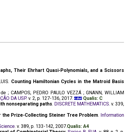
aphs, Their Ehrhart Quasi-Polynomials, and a Scissors
LUIS.
Counting Hamiltonian Cycles in the Matroid Basis
ho de ; CAMPOS, PEDRO PAULO VEZZÁ ; GNANN, WILLIAM
AÇÃO DA USP
. v. 2, p. 127-136, 2017.
Qualis: C
ith nonseparating paths
.
DISCRETE MATHEMATICS
. v. 339,
r the Prize-Collecting Steiner Tree Problem
.
Information
Science
. v. 389, p. 133-142, 2007.
Qualis: A4
rnal of Combinatorial Theory
.
Series B, EUA
. v. 88, n. 2, p.