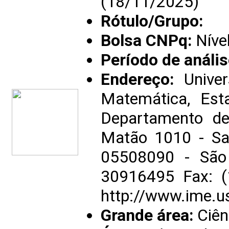
(18/11/2025)
Rótulo/Grupo:
Bolsa CNPq:
Níve
Período de anális
Endereço:
Univer
Matemática, Est
Departamento d
Matão 1010 - Sal
05508090 - São 
30916495 Fax: 
http://www.ime.u
Grande área:
Ciên