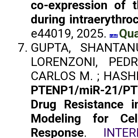
co-expression of
during intraerythroc
e44019, 2025.
Qua
GUPTA, SHANTANU
LORENZONI, PED
CARLOS M. ; HASH
PTENP1/miR-21/PT
Drug Resistance 
Modeling for C
Response
.
INTE