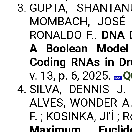
GUPTA, SHANTANU
MOMBACH, JOSÉ 
RONALDO F..
DNA D
A Boolean Model
Coding RNAs in Dr
v. 13, p. 6, 2025.
Q
SILVA, DENNIS J.
ALVES, WONDER A.
F. ; KOSINKA, JI'Í ; 
Maximum Euclid