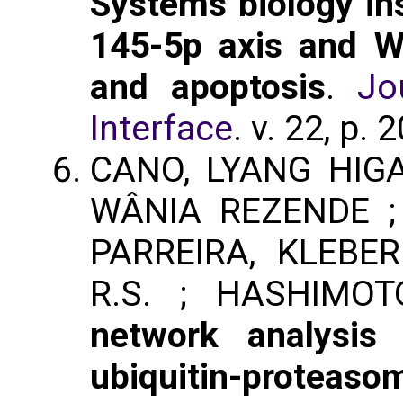
Systems biology in
145-5p axis and Wi
and apoptosis
.
Jo
Interface
. v. 22, p.
CANO, LYANG HIGA
WÂNIA REZENDE ;
PARREIRA, KLEBER
R.S. ; HASHIMO
network analysis
ubiquitin-proteaso