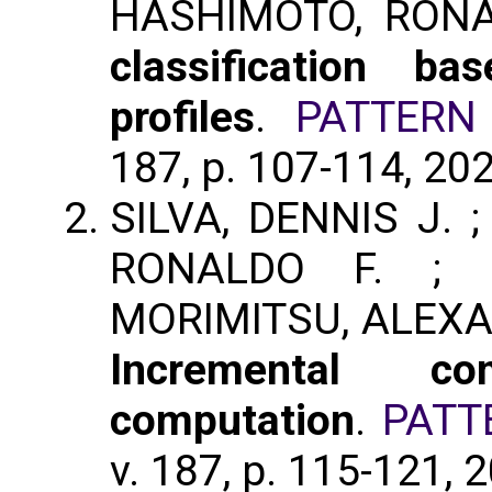
HASHIMOTO, RONA
classification b
profiles
.
PATTERN
187, p. 107-114, 20
SILVA, DENNIS J. ;
RONALDO F. ; R
MORIMITSU, ALEXA
Incremental c
computation
.
PATT
v. 187, p. 115-121, 