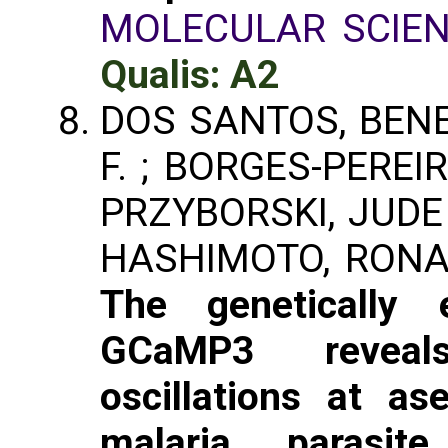
MOLECULAR SCIE
Qualis: A2
DOS SANTOS, BENE
F. ; BORGES-PEREIR
PRZYBORSKI, JUDE 
HASHIMOTO, RONALD
The genetically 
GCaMP3 reveal
oscillations at a
malaria parasit