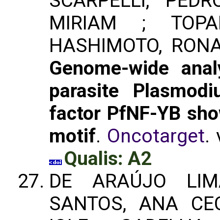
SCARPELLI, PED
MIRIAM ; TOPA
HASHIMOTO, RONAL
Genome-wide anal
parasite Plasmodi
factor PfNF-YB sho
motif
.
Oncotarget
.
Qualis: A2
DE ARAÚJO LIMA
SANTOS, ANA CEC