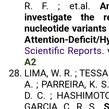
R. F. ; et.al.
A
investigate the r
nucleotide variants
Attention-Defici
Scientific Reports
.
A2
LIMA, W. R. ; TESS
A. ; PARREIRA, K. S
D. C. ; HASHIMOTO,
GARCIA, C. R. S..
S