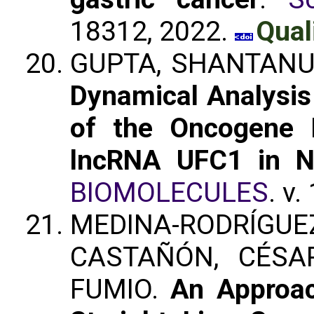
18312, 2022.
Qual
GUPTA, SHANTANU 
Dynamical Analysis
of the Oncogene 
lncRNA UFC1 in N
BIOMOLECULES
. v.
MEDINA-RODRÍGU
CASTAÑÓN, CÉSA
FUMIO.
An Approac