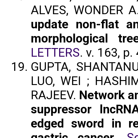
ALVES, WONDER A.
update non-flat an
morphological tre
LETTERS
. v. 163, p
GUPTA, SHANTANU
LUO, WEI ; HASHI
RAJEEV.
Network an
suppressor lncRN
edged sword in r
gastric cancer
.
S