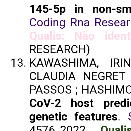
145-5p in non-sma
Coding Rna Resear
Qualis: Não ident
RESEARCH)
KAWASHIMA, IRI
CLAUDIA NEGRET
PASSOS ; HASHIM
CoV-2 host predi
genetic features
.
4576, 2022.
Quali