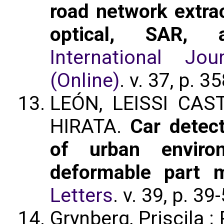
road network extrac
optical, SAR, 
International J
(Online)
. v. 37, p. 
LEÓN, LEISSI CAS
HIRATA.
Car detec
of urban enviro
deformable part 
Letters
. v. 39, p. 3
Grynberg, Priscila 