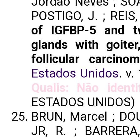
Jordao Neves ; SOAR
POSTIGO, J. ; REIS,
of IGFBP-5 and t
glands with goite
follicular carcino
Estados Unidos
. v.
Qualis: Não identi
ESTADOS UNIDOS)
BRUN, Marcel ; DO
JR, R. ; BARRERA