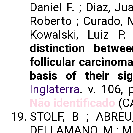
Daniel F. ; Diaz, Jua
Roberto ; Curado, M
Kowalski, Luiz P.
distinction betwe
follicular carcinom
basis of their sig
Inglaterra
. v. 106,
Não identificado
(C
STOLF, B ; ABRE
DELLAMANO, M ; M