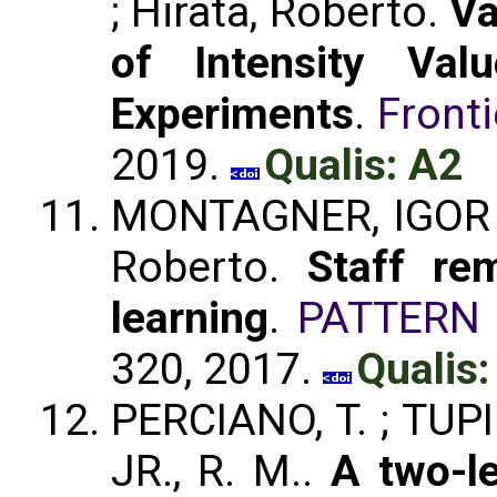
; Hirata, Roberto.
Va
of Intensity Va
Experiments
.
Fronti
2019.
Qualis: A2
MONTAGNER, IGOR S. 
Roberto.
Staff re
learning
.
PATTERN
320, 2017.
Qualis:
PERCIANO, T. ; TUPI
JR., R. M..
A two-l