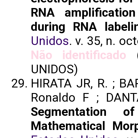
RNA amplificatio
during RNA labeli
Unidos
. v. 35, n. o
Não identificado
(
UNIDOS)
HIRATA JR, R. ; B
Ronaldo F ; DANTA
Segmentation o
Mathematical Mor