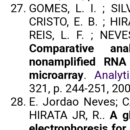
GOMES, L. I. ; SILV
CRISTO, E. B. ; HIR
REIS, L. F. ; NEVE
Comparative an
nonamplified RNA
microarray
.
Analyt
321, p. 244-251, 20
E. Jordao Neves; CA
HIRATA JR, R..
A g
electrophoresis for