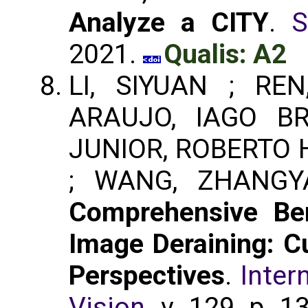
Analyze a CITY
.
S
2021.
Qualis: A2
LI, SIYUAN ; RE
ARAUJO, IAGO BR
JUNIOR, ROBERTO 
; WANG, ZHANGY
Comprehensive Be
Image Deraining: C
Perspectives
.
Inter
Vision
. v. 129, p. 