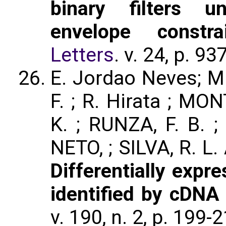
binary filters un
envelope constrai
Letters
. v. 24, p. 9
E. Jordao Neves; ME
F. ; R. Hirata ; MO
K. ; RUNZA, F. B. 
NETO, ; SILVA, R. L. 
Differentially expr
identified by cDNA 
v. 190, n. 2, p. 199-