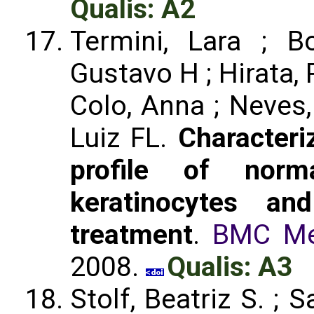
Qualis: A2
Termini, Lara ; B
Gustavo H ; Hirata, 
Colo, Anna ; Neves, 
Luiz FL.
Characteri
profile of norm
keratinocytes a
treatment
.
BMC Me
2008.
Qualis: A3
Stolf, Beatriz S. ; 