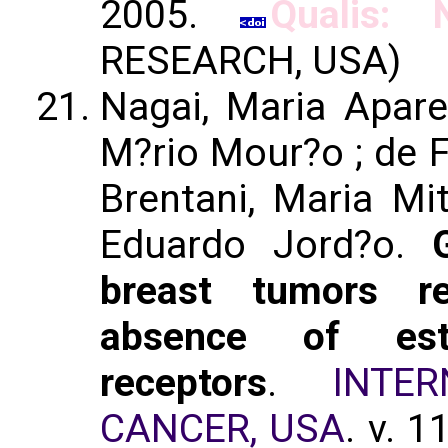
2005.
Qualis: 
RESEARCH, USA)
Nagai, Maria Apare
M?rio Mour?o ; de Fa
Brentani, Maria Mit
Eduardo Jord?o.
breast tumors r
absence of est
receptors
.
INTE
CANCER, USA
. v. 