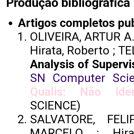
Produção bibliográfica
Artigos completos pu
OLIVEIRA, ARTUR A.
Hirata, Roberto ; 
Analysis of Superv
SN Computer Sci
Qualis: Não iden
SCIENCE)
SALVATORE, FEL
MARCELO ; Hira