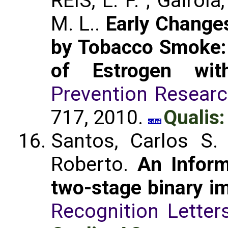
REIS, L. F. ; Gairola
M. L..
Early Change
by Tobacco Smoke: 
of Estrogen wit
Prevention Researc
717, 2010.
Qualis:
Santos, Carlos S. ;
Roberto.
An Inform
two-stage binary i
Recognition Letter