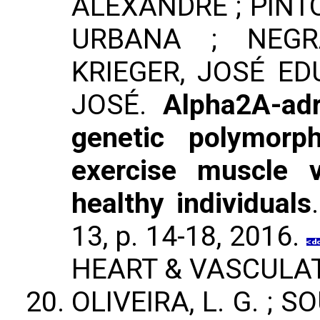
ALEXANDRE ; PIN
URBANA ; NEGR
KRIEGER, JOSÉ E
JOSÉ.
Alpha2A-ad
genetic polymorp
exercise muscle v
healthy individuals
13, p. 14-18, 2016.
HEART & VASCULA
OLIVEIRA, L. G. ; S