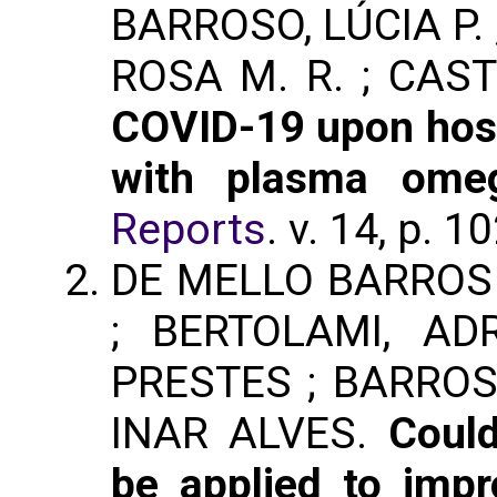
BARROSO, LÚCIA P. ;
ROSA M. R. ; CAST
COVID-19 upon hosp
with plasma omeg
Reports
. v. 14, p. 
DE MELLO BARROS 
; BERTOLAMI, AD
PRESTES ; BARROS
INAR ALVES.
Could
be applied to impro