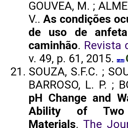
GOUVEA, M. ; ALMEI
V..
As condições oc
de uso de anfeta
caminhão
.
Revista 
v. 49, p. 61, 2015.
SOUZA, S.F.C. ; SOUZ
BARROSO, L. P. ; 
pH Change and Wa
Ability of Two 
Materials
.
The Jou