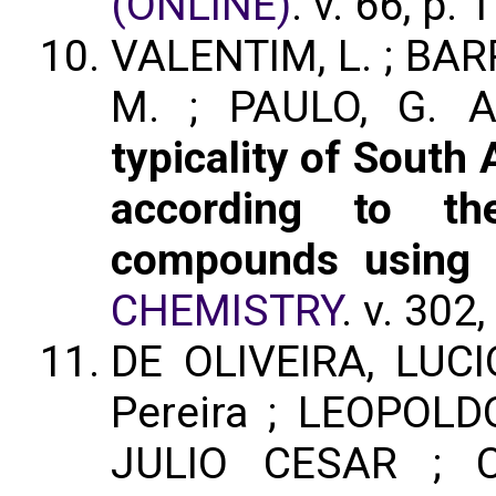
(ONLINE)
. v. 66, p
VALENTIM, L. ; BAR
M. ; PAULO, G. A
typicality of South
according to the
compounds using m
CHEMISTRY
. v. 302
DE OLIVEIRA, LUC
Pereira ; LEOPOL
JULIO CESAR ; C