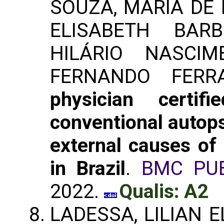
SOUZA, MARIA DE 
ELISABETH BAR
HILÁRIO NASCIM
FERNANDO FERR
physician certif
conventional autops
external causes of 
in Brazil
.
BMC PUB
2022.
Qualis: A2
LADESSA, LILIAN E