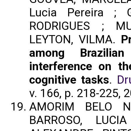
Lucia Pereira ;
RODRIGUES ; M
LEYTON, VILMA.
P
among Brazilia
interference on t
cognitive tasks
.
Dr
v. 166, p. 218-225, 
AMORIM BELO NU
BARROSO, LUCI