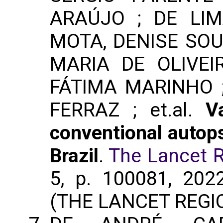
ARAÚJO ; DE LIM
MOTA, DENISE SOU
MARIA DE OLIVEI
FÁTIMA MARINHO ;
FERRAZ ; et.al.
V
conventional autops
Brazil
.
The Lancet R
5, p. 100081, 202
(THE LANCET REGI