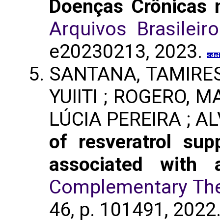
Doenças Crônicas n
Arquivos Brasileir
e20230213, 2023.
SANTANA, TAMIRE
YUIITI ; ROGERO,
LÚCIA PEREIRA ; A
of resveratrol su
associated with 
Complementary Ther
46, p. 101491, 2022