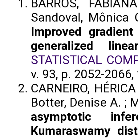
BARROS, FABIANA 
Sandoval, Mônica
Improved gradient 
generalized line
STATISTICAL COM
v. 93, p. 2052-2066,
CARNEIRO, HÉRICA P
Botter, Denise A. 
asymptotic inf
Kumaraswamy distr