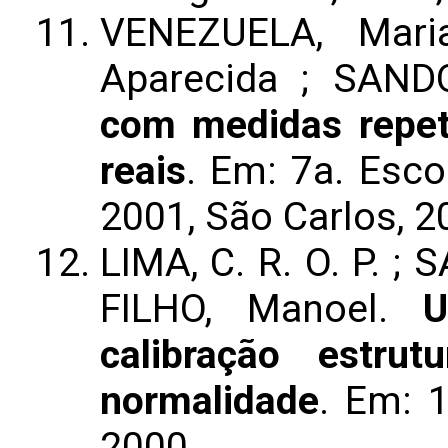
VENEZUELA, Mari
Aparecida ; SAND
com medidas repet
reais
. Em: 7a. Esc
2001, São Carlos, 2
LIMA, C. R. O. P. 
FILHO, Manoel.
U
calibração estru
normalidade
. Em: 
2000.