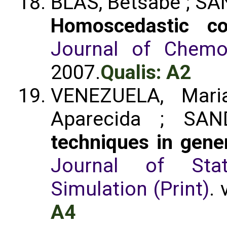
BLAS, Betsabé ; SAN
Homoscedastic con
Journal of Chemo
2007.
Qualis: A2
VENEZUELA, Mari
Aparecida ; SA
techniques in gene
Journal of Stat
Simulation (Print)
. 
A4