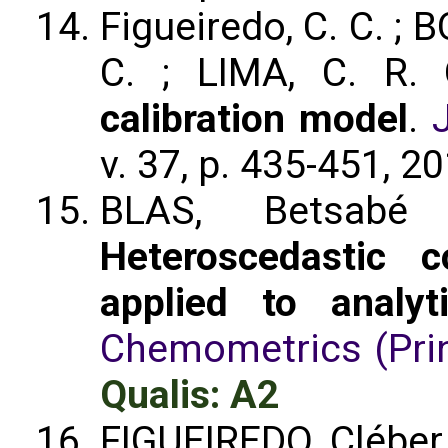
Figueiredo, C. C. ;
C. ; LIMA, C. R.
calibration model
.
v. 37, p. 435-451, 2
BLAS, Betsab
Heteroscedastic c
applied to analyt
Chemometrics (Prin
Qualis: A2
FIGUEIREDO, Cléber