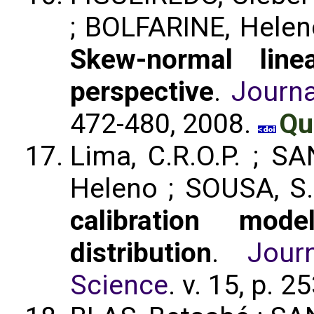
; BOLFARINE, Heleno
Skew-normal line
perspective
.
Journ
472-480, 2008.
Qu
Lima, C.R.O.P. ; S
Heleno ; SOUSA, S
calibration mod
distribution
.
Jour
Science
. v. 15, p. 