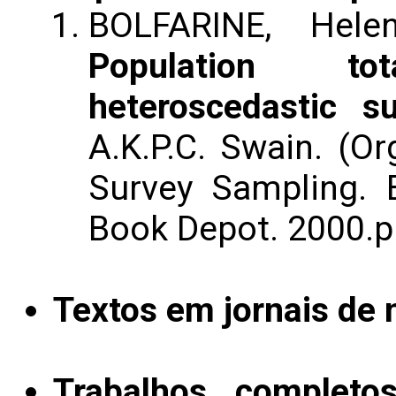
BOLFARINE, Hel
Population to
heteroscedastic s
A.K.P.C. Swain. (Or
Survey Sampling.
Book Depot. 2000.p.
Textos em jornais de n
Trabalhos completo