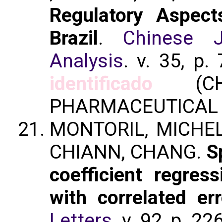
Regulatory Aspect
Brazil
.
Chinese J
Analysis
. v. 35, p
identificado
(CHI
PHARMACEUTICAL 
MONTORIL, MICHEL
CHIANN, CHANG.
S
coefficient regres
with correlated err
Letters
. v. 92, p. 2