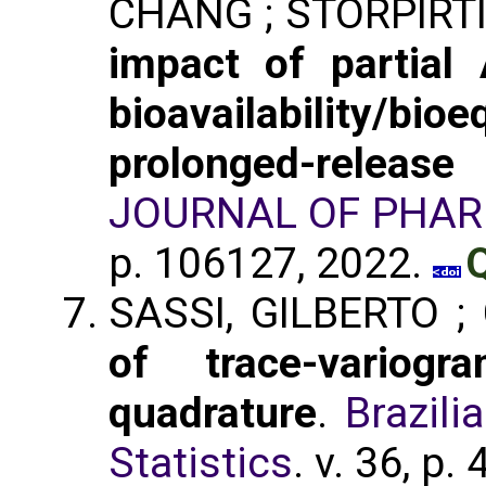
CHANG ; STORPIRTI
impact of partial
bioavailability/bio
prolonged-release
JOURNAL OF PHAR
p. 106127, 2022.
Q
SASSI, GILBERTO 
of trace-variog
quadrature
.
Brazili
Statistics
. v. 36, p