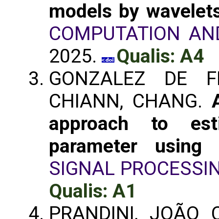
models by wavelet
COMPUTATION AN
2025.
Qualis: A4
GONZALEZ DE FR
CHIANN, CHANG.
approach to es
parameter using f
SIGNAL PROCESSI
Qualis: A1
PRANDINI, JOÃO C