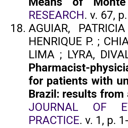
Means of Monte 
RESEARCH
. v. 67, 
AGUIAR, PATRICI
HENRIQUE P. ; CHI
LIMA ; LYRA, DIVAL
Pharmacist-physici
for patients with u
Brazil: results from
JOURNAL OF EV
PRACTICE
. v. 1, p. 