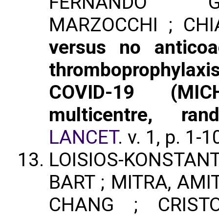
FERNANDO G
MARZOCCHI ; CHIA
versus no anticoa
thromboprophylaxi
COVID-19 (MICH
multicentre, ran
LANCET
. v. 1, p. 1-
LOISIOS-KONSTAN
BART ; MITRA, AMI
CHANG ; CRISTO