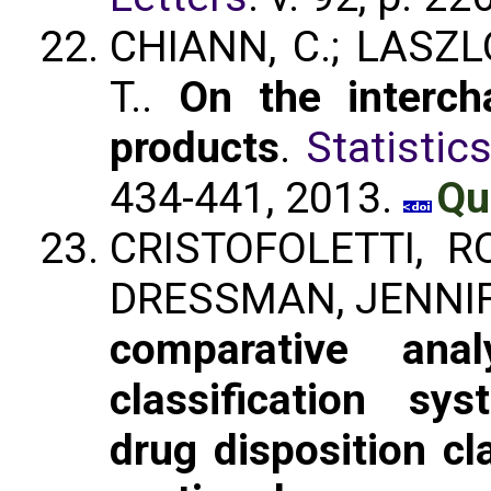
CHIANN, C.; LASZLO
T..
On the intercha
products
.
Statistic
434-441, 2013.
Qu
CRISTOFOLETTI, R
DRESSMAN, JENNIFE
comparative anal
classification s
drug disposition cl